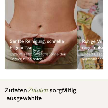
Sanfte Reinigung, schnelle
Ruhige Verd
Ergebnisse
regelmäßige
Entfernt sanft Giftstoffe, ohne den
Lindert Beschwe
Körper zu belasten.
harmonische Ve
Zutaten
Zutaten
sorgfältig
ausgewählte