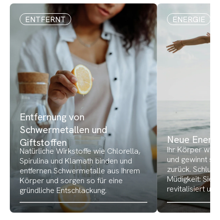
ENTFERNT
ENERGIE
Entfernung von
Schwermetallen und
Neue Energie
Giftstoffen
Ihr Körper wird 
Natürliche Wirkstoffe wie Chlorella,
und gewinnt se
Spirulina und Klamath binden und
zurück. Schluss
entfernen Schwermetalle aus Ihrem
Müdigkeit: Sie 
Körper und sorgen so für eine
revitalisiert und
gründliche Entschlackung.