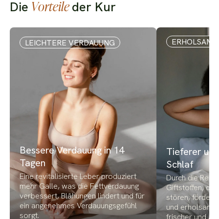
Vorteile
Die
der Kur
Folie 1 von 6
ERHOLSAME
LEICHTERE VERDAUUNG
Bessere Verdauung in 14
Tieferer un
Tagen
Schlaf
Eine revitalisierte Leber produziert
Durch die Redu
mehr Galle, was die Fettverdauung
Giftstoffen, di
verbessert, Blähungen lindert und für
stören, fördert 
ein angenehmes Verdauungsgefühl
und erholsamer
sorgt.
frischer und a