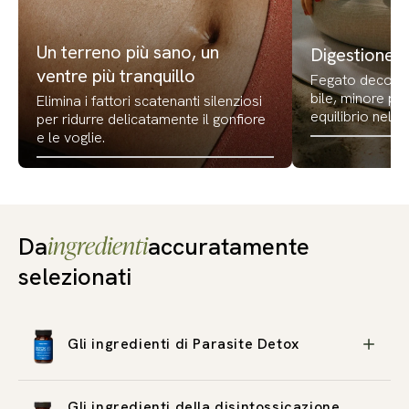
Un terreno più sano, un
Digestione r
ventre più tranquillo
Fegato deconge
bile, minore pe
Elimina i fattori scatenanti silenziosi
equilibrio nella
per ridurre delicatamente il gonfiore
e le voglie.
ingredienti
Da
accuratamente
selezionati
Gli ingredienti di Parasite Detox
Gli ingredienti della disintossicazione