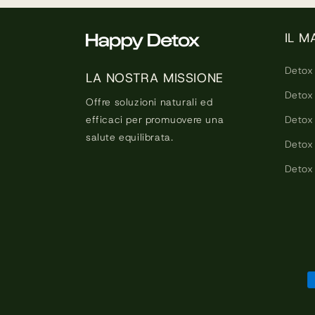
IL M
Detox
LA NOSTRA MISSIONE
Detox 
Offre soluzioni naturali ed
Detox
efficaci per promuovere una
salute equilibrata.
Detox 
Detox 
M
d