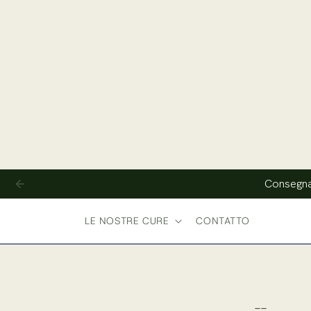
e passare
al
contenuto
Consegna 
LE NOSTRE CURE
CONTATTO
--