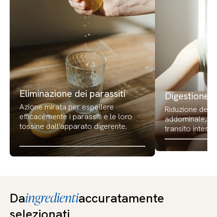
Eliminazione dei parassiti
Digestione p
Azione mirata per espellere
Riduzione del g
efficacemente i parassiti e le loro
addominale, mi
tossine dall'apparato digerente.
transito intesti
ingredienti
Da
accuratamente
selezionati