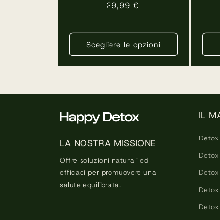
Prezzo
29,99 €
in
totale
normale
Scegliere le opzioni
IL M
Detox
LA NOSTRA MISSIONE
Detox 
Offre soluzioni naturali ed
Detox
efficaci per promuovere una
salute equilibrata.
Detox 
Detox 