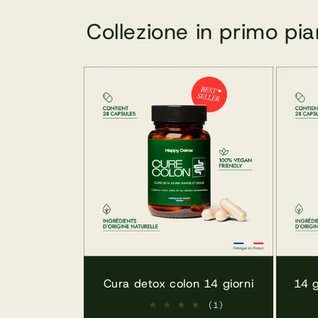
Collezione in primo pi
Cura detox colon 14 giorni
14 g
1
(1)
recensione