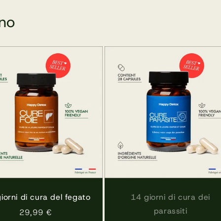
□
ano
iorni di cura del fegato
14 giorni di cura dei
parassiti
Prezzo
29,99 €