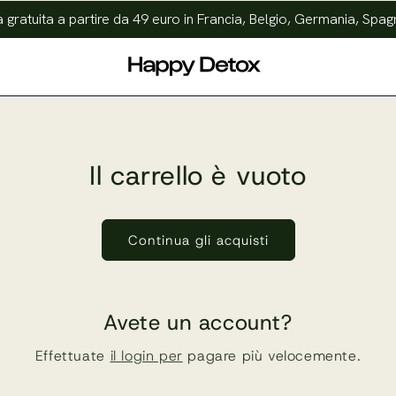
gratuita a partire da 49 euro in Francia, Belgio, Germania, Spagna
Il carrello è vuoto
Continua gli acquisti
Avete un account?
Effettuate
il login per
pagare più velocemente.