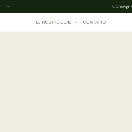
e passare
Consegna 
al
contenuto
LE NOSTRE CURE
CONTATTO