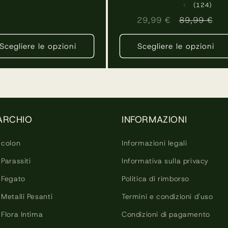
normale
124
(124)
rece
Prezzo
29,99 €
Prezzo
89,99 €
total
scontato
normale
Scegliere le opzioni
Scegliere le opzioni
ARCHIO
INFORMAZIONI
 colon
Informazioni legali
Parassiti
Informativa sulla privacy
 Fegato
Politica di rimborso
Metalli Pesanti
Termini e condizioni d'uso
Flora Intima
Condizioni di pagamento