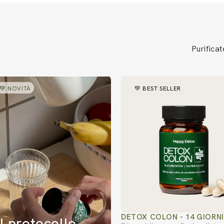
Purificat
Diapositiva 1 di 5
💚 NOVITÀ
💚 BEST SELLER
DETOX COLON - 14 GIORN
Il protocollo