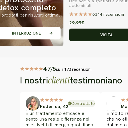
Dite addio a gonfiori e distur
detox completo
addominali
6344 recensioni
 prodotti per risultati ottimali.
29,99€
INTERRUZIONE
VISITA
4.7/5
Diapositiva 1 di 7
su +170 recensioni
clienti
I nostri
testimoniano
Controllato
Federica, 42
Man
È un trattamento efficace e
È molto r
sento una reale differenza nei
che ho el
miei livelli di energia quotidiana.
dal mio co