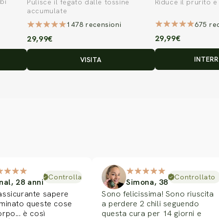
bi
Pulisce il fegato dalle tossine
Riduce il prurito e 
accumulate
675 re
1478 recensioni
29,99€
29,99€
INTERR
VISITA
Controllato
Controllato
al, 28 anni
Simona, 38
assicurante sapere
Sono felicissima! Sono riuscita
iminato queste cose
a perdere 2 chili seguendo
rpo... è così
questa cura per 14 giorni e