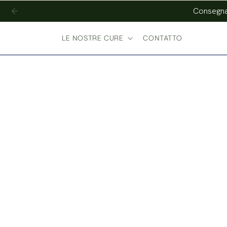
e passare
Consegna 
al
contenuto
LE NOSTRE CURE
CONTATTO