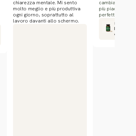
chiarezza mentale. Mi sento
cambiato tutto:
molto meglio e più produttiva
più piacere e un
ogni giorno, soprattutto al
perfetta.
lavoro davanti allo schermo.
Informazion
Disintossi
colon