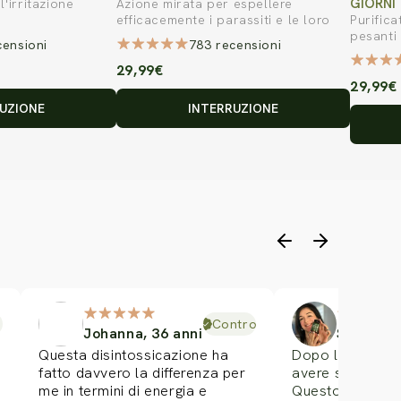
GIORNI
l'irritazione
Azione mirata per espellere
efficacemente i parassiti e le loro
Purifica
tossine dall'apparato digerente.
pesanti
censioni
783 recensioni
vitalità
29,99€
29,99€
UZIONE
INTERRUZIONE
Controllato
Johanna, 36 anni
Samanta,
Questa disintossicazione ha
Dopo le feste, 
fatto davvero la differenza per
avere sempre la
me in termini di energia e
Questo trattam