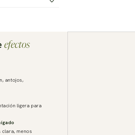
efectos
e
n, antojos,
tación ligera para
hígado
s clara, menos