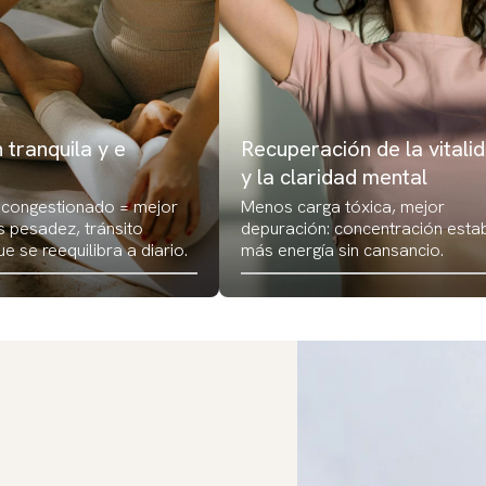
 tranquila y e
Recuperación de la vitali
r
y la claridad mental
scongestionado = mejor
Menos carga tóxica, mejor
s pesadez, tránsito
depuración: concentración estab
ue se reequilibra a diario.
más energía sin cansancio.