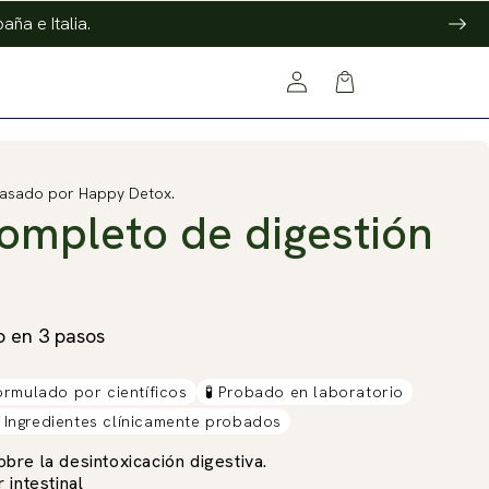
aña e Italia.
Conexión
Cesta
pasado por Happy Detox.
ompleto de digestión
vo en 3 pasos
ormulado por científicos
🧪 Probado en laboratorio
️ Ingredientes clínicamente probados
bre la desintoxicación digestiva.
 intestinal