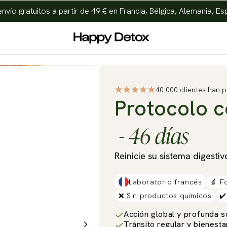
vío gratuitos a partir de 49 € en Francia, Bélgica, Alemania, Esp
40 000 clientes han 
Protocolo c
- 46 días
Reinicie su sistema digesti
Laboratorio francés
🔬 F
❌ Sin
productos químicos
✔
Acción global y profunda so
Tránsito regular y bienestar