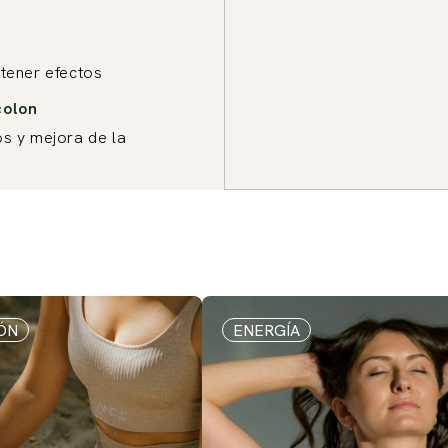
btener efectos
colon
os y mejora de la
ÓN
ENERGÍA