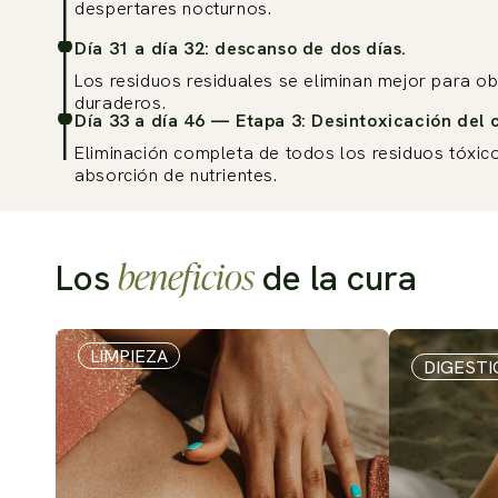
despertares nocturnos.
Día 31 a día 32: descanso de dos días.
Los residuos residuales se eliminan mejor para o
duraderos.
Día 33 a día 46 — Etapa 3: Desintoxicación del 
Eliminación completa de todos los residuos tóxic
absorción de nutrientes.
beneficios
Los
de la cura
Diapositiva 1 de 5
LIMPIEZA
DIGESTI