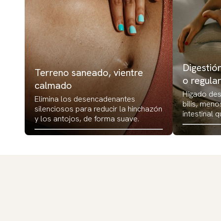
Digestión
Terreno saneado, vientre
o regula
calmado
Hígado de
Elimina los desencadenantes
bilis, meno
silenciosos para reducir la hinchazón
intestinal q
y los antojos, de forma suave.