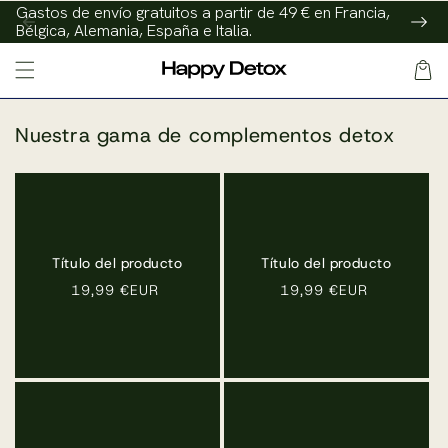
Ignorar y
Gastos de envío gratuitos a partir de 49 € en Francia,
pasar al
Bélgica, Alemania, España e Italia.
contenido
Cesta
Nuestra gama de complementos detox
Título del producto
Título del producto
Precio
19,99 €EUR
Precio
19,99 €EUR
habitual
habitual