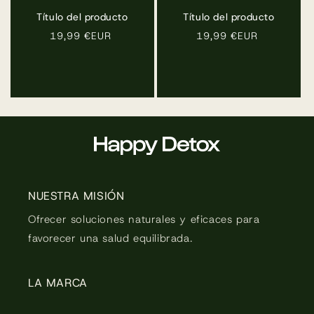
Título del producto
Título del producto
Precio
19,99 €EUR
Precio
19,99 €EUR
habitual
habitual
NUESTRA MISIÓN
Ofrecer soluciones naturales y eficaces para
favorecer una salud equilibrada.
LA MARCA