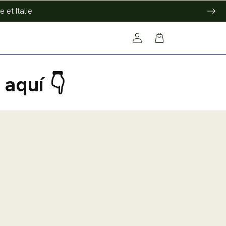
 et Italie
Log
Cart
in
aquí 👇